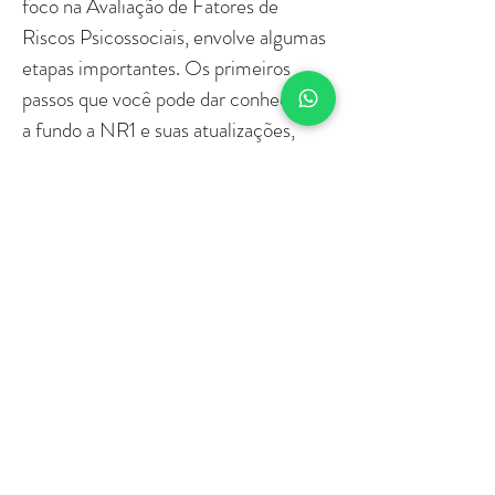
foco na Avaliação de Fatores de
Riscos Psicossociais, envolve algumas
etapas importantes. Os primeiros
passos que você pode dar conhecendo
a fundo a NR1 e suas atualizações,
através de leitura da norma para
absorver completamente o conteúdo,
especialmente as seções relacionadas
ao PGR e à avaliação de riscos,
incluindo os psicossociais. Além disso,
nomeie um profissional adequado ou
equipe responsável pelo PGR, pois é
fundamental designar pessoas com
conhecimento em Segurança e Saúde
do Trabalho para liderar o processo de
implementação do PGR. Se a sua